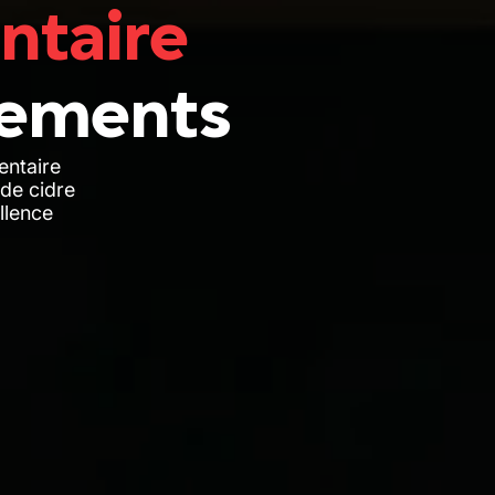
ntaire
pements
entaire
 de cidre
llence